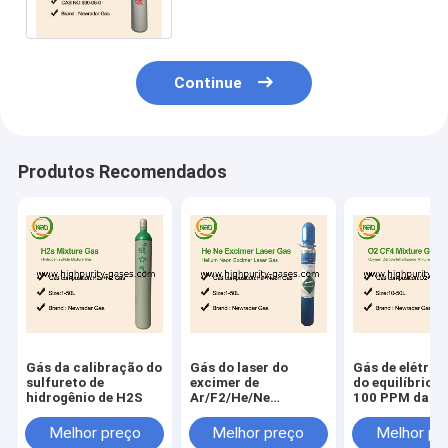
redutora forte
Continue
Produtos Recomendados
Gás da calibração do
Gás do laser do
Gás de elétron
sulfureto de
excimer de
do equilíbrio d
hidrogênio de H2S
Ar/F2/He/Ne
100 PPM da
misturado para a
calibração do
lente produzindo
Isobutylene
Melhor preço
Melhor preço
Melhor pr
lasers do excimer do