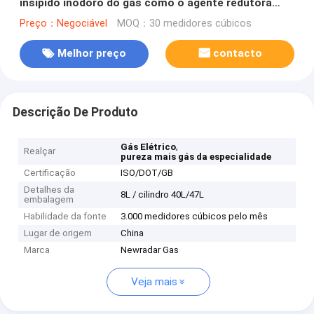
insípido inodoro do gás como o agente redutora
forte
Preço：Negociável
MOQ：30 medidores cúbicos
Melhor preço
contacto
Descrição De Produto
,
Gás Elétrico
Realçar
pureza mais gás da especialidade
Certificação
ISO/DOT/GB
Detalhes da
8L / cilindro 40L/47L
embalagem
Habilidade da fonte
3.000 medidores cúbicos pelo mês
Lugar de origem
China
Marca
Newradar Gas
Veja mais