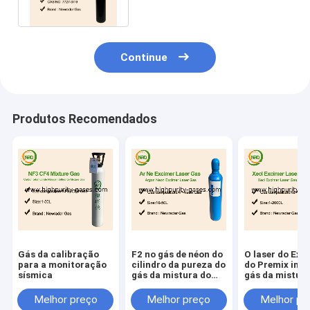
inoxidável
Continue
Produtos Recomendados
Gás da calibração
F2 no gás de néon do
O laser do Exc
para a monitoração
cilindro da pureza do
do Premix into
sísmica
gás da mistura do
gás da mistura
laser de gás
XeF KrF NeF
Melhor preço
Melhor preço
Melhor pr