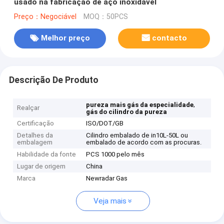
usado na fabricação de aço inoxidável
Preço：Negociável
MOQ：50PCS
Melhor preço
contacto
Descrição De Produto
,
pureza mais gás da especialidade
Realçar
gás do cilindro da pureza
Certificação
ISO/DOT/GB
Detalhes da
Cilindro embalado de in10L-50L ou
embalagem
embalado de acordo com as procuras.
Habilidade da fonte
PCS 1000 pelo mês
Lugar de origem
China
Marca
Newradar Gas
Veja mais