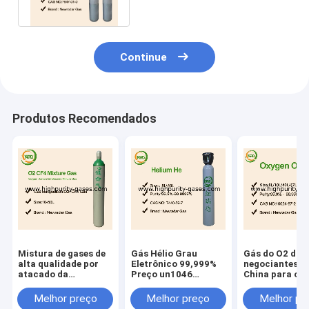
Continue
Produtos Recomendados
Mistura de gases de
Gás Hélio Grau
Gás do O2 dos
alta qualidade por
Eletrônico 99,999%
negociantes d
atacado da
Preço un1046
China para o p
calibração
detalhes
do melhor do
oxigênio da ve
Melhor preço
Melhor preço
Melhor pr
99,999%