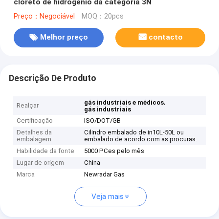
cloreto de hidrogênio da categoria 3N
Preço：Negociável
MOQ：20pcs
Melhor preço
contacto
Descrição De Produto
,
gás industriais e médicos
Realçar
gás industriais
Certificação
ISO/DOT/GB
Detalhes da
Cilindro embalado de in10L-50L ou
embalagem
embalado de acordo com as procuras.
Habilidade da fonte
5000 PCes pelo mês
Lugar de origem
China
Marca
Newradar Gas
Veja mais