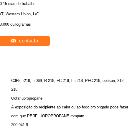
0-15 dias de trabalho
/T, Western Union, L/C
0.000 quilogramas
contacto
C3F8; r218; fs069; R 218; FC-218; hfc218; PFC-218; optison; 218;
218
Octafluoropropane
A exposição do recipiente ao calor ou ao fogo prolongado pode fazer
com que PERFLUOROPROPANE rompam
200-941-9