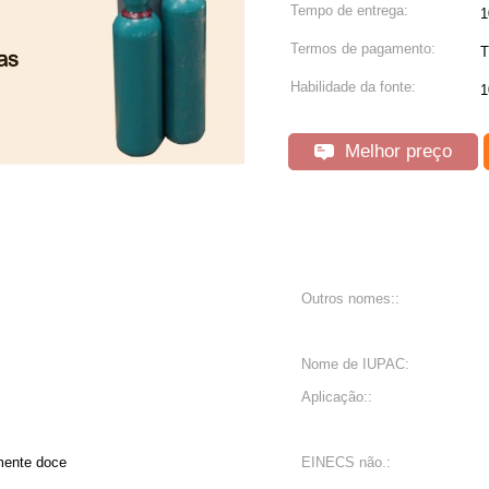
Tempo de entrega:
1
Termos de pagamento:
T
Habilidade da fonte:
1
Melhor preço
Outros nomes::
Nome de IUPAC:
Aplicação::
mente doce
EINECS não.: