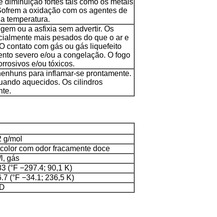
 diminuição fortes tais como os metais
. Sofrem a oxidação com os agentes de
da temperatura.
gem ou a asfixia sem advertir. Os
icialmente mais pesados do que o ar e
O contato com gás ou gás liquefeito
nto severo e/ou a congelação. O fogo
orrosivos e/ou tóxicos.
enhuns para inflamar-se prontamente.
uando aquecidos. Os cilindros
te.
 g/mol
color com odor fracamente doce
/l, gás
3 (°F −297.4; 90,1 K)
.7 (°F −34.1; 236,5 K)
 D