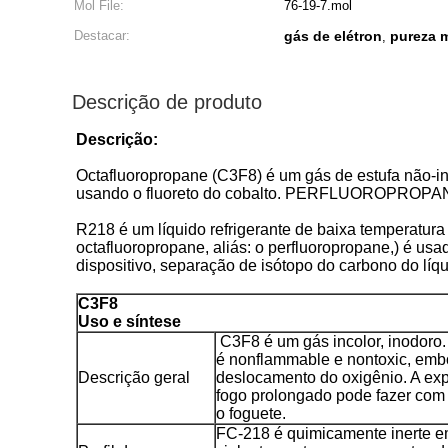
Mol File:
76-19-7.mol
Destacar:
gás de elétron
pureza m
,
Descrição de produto
Descrição:
Octafluoropropane (C3F8) é um gás de estufa não-in
usando o fluoreto do cobalto. PERFLUOROPROPANE 
R218 é um líquido refrigerante de baixa temperatura
octafluoropropane, aliás: o perfluoropropane,) é usa
dispositivo, separação de isótopo do carbono do líq
C3F8
Uso e síntese
C3F8 é um gás incolor, inodoro. 
é nonflammable e nontoxic, embo
Descrição geral
deslocamento do oxigênio. A exp
fogo prolongado pode fazer co
o foguete.
FC-218 é quimicamente inerte e