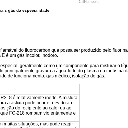
CBNumber::
ais gás da especialidade
flamável do fluorocarbon que possa ser produzido pelo fluorina
é um gás incolor, inodoro.
 especial, geralmente como um componente para misturar o líqui
do principalmente gravura a água-forte do plasma da indústria d
uido de funcionamento, gás médico, isolação do gás.
R218 é relativamente inerte. A mistura
ra a asfixia pode ocorrer devido ao
osição do recipiente ao calor ou ao
m que FC-218 rompam violentamente e
m muitas situações, mas pode reagir