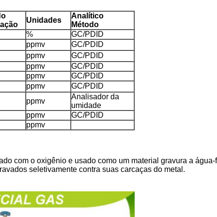
do
Analítico
Unidades
ração
Método
%
GC/PDID
ppmv
GC/PDID
ppmv
GC/PDID
ppmv
GC/PDID
ppmv
GC/PDID
ppmv
GC/PDID
Analisador da
ppmv
umidade
ppmv
GC/PDID
ppmv
turado com o oxigênio e usado como um material gravura a águ
ravados seletivamente contra suas carcaças do metal.