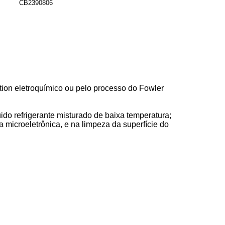
CB2390806
tion eletroquímico ou pelo processo do Fowler
do refrigerante misturado de baixa temperatura;
a microeletrônica, e na limpeza da superfície do