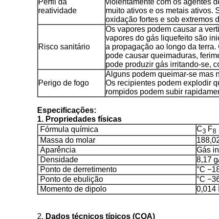
Perfil da
violentamente com os agentes de
reatividade
muito ativos e os metais ativos
oxidação fortes e sob extremos 
Os vapores podem causar a verti
vapores do gás liquefeito são in
Risco sanitário
a propagação ao longo da terra. 
pode causar queimaduras, ferime
pode produzir gás irritando-se, c
Alguns podem queimar-se mas n
Perigo de fogo
Os recipientes podem explodir q
rompidos podem subir rapidamen
Especificações:
1. Propriedades físicas
C
F
Fórmula química
3
8
Massa do molar
188,02
Aparência
Gás in
Densidade
8,17 g
Ponto de derretimento
°C −18
Ponto de ebulição
°C −36
Momento de dipolo
0,014
2.
Dados técnicos típicos (COA)