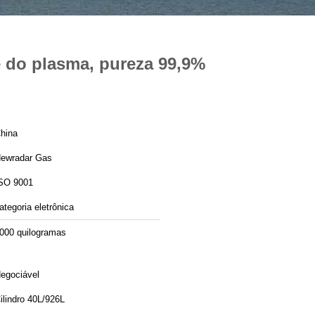
e do plasma, pureza 99,9%
hina
ewradar Gas
SO 9001
ategoria eletrônica
000 quilogramas
egociável
ilindro 40L/926L