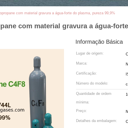
ropropane com material gravura a água-forte do plasma, pureza 99,9%
opane com material gravura a água-fort
Informação Básica
Lugar de origem:
C
Marca:
N
Certificação:
I
Número do modelo:
c
Quantidade de ordem
1
mínima:
Preço:
N
Detalhes da embalagem:
C