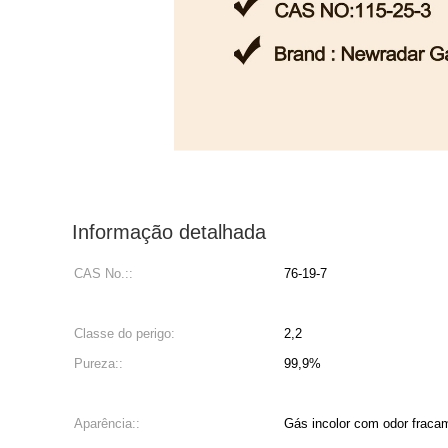
Informação detalhada
CAS No.::
76-19-7
Classe do perigo:
2,2
Pureza::
99,9%
Aparência::
Gás incolor com odor fraca