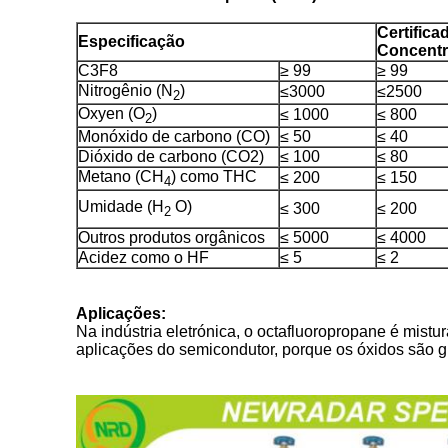
Certifica
Especificação
Concent
C3F8
≥ 99
≥ 99
Nitrogênio (N
)
≤3000
≤2500
2
Oxyen (O
)
≤ 1000
≤ 800
2
Monóxido de carbono (CO)
≤ 50
≤ 40
Dióxido de carbono (CO2)
≤ 100
≤ 80
Metano (CH
) como THC
≤ 200
≤ 150
4
Umidade (H
O)
≤ 300
≤ 200
2
Outros produtos orgânicos
≤ 5000
≤ 4000
Acidez como o HF
≤ 5
≤ 2
Aplicações:
Na indústria eletrónica, o octafluoropropane é mis
aplicações do semicondutor, porque os óxidos são g