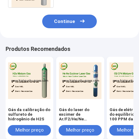
Continue
Produtos Recomendados
Gás da calibração do
Gás do laser do
Gás de elétron
sulfureto de
excimer de
do equilíbrio d
hidrogênio de H2S
Ar/F2/He/Ne
100 PPM da
misturado para a
calibração do
lente produzindo
Isobutylene
Melhor preço
Melhor preço
Melhor pr
lasers do excimer do
laser do xecl