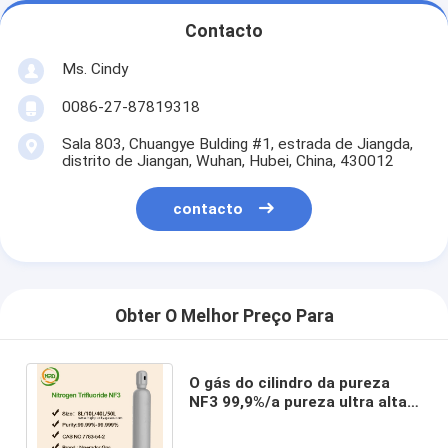
Contacto
Ms. Cindy
0086-27-87819318
Sala 803, Chuangye Bulding #1, estrada de Jiangda,
distrito de Jiangan, Wuhan, Hubei, China, 430012
contacto
Obter O Melhor Preço Para
O gás do cilindro da pureza
NF3 99,9%/a pureza ultra alta
intoxica incolor com odor
fracamente doce