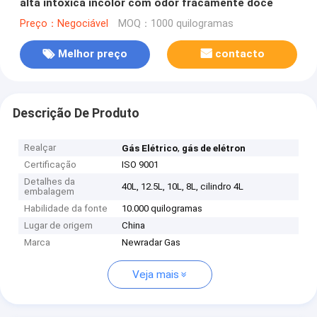
alta intoxica incolor com odor fracamente doce
Preço：Negociável
MOQ：1000 quilogramas
Melhor preço
contacto
Descrição De Produto
Realçar
,
Gás Elétrico
gás de elétron
Certificação
ISO 9001
Detalhes da
40L, 12.5L, 10L, 8L, cilindro 4L
embalagem
Habilidade da fonte
10.000 quilogramas
Lugar de origem
China
Marca
Newradar Gas
Veja mais