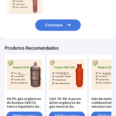
etileno/substâncias altamente
inflamáveis com MF C2H4
Continue
Produtos Recomendados
99,9% gás orgânicos
CAS 74-98-6 puros
Gás de metano
do butano C4H10,
altos orgânicos do
combustível d
tóxico liquefeito do
gás natural do
veículo/catego
gás do petróleo
metano da categoria
incolor inodor
industrial
elétron do gás
Melhor preço
Melhor preço
Melhor pr