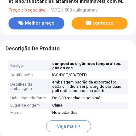
etileno/substâncias altamente inflamáveis com MF
C2H4
Preço：Negociável
MOQ：500 quilogramas
Melhor preço
contacto
Descrição De Produto
,
compostos orgânicos temporários
Realçar
gás do voc
Certificação
ISO/DOT/GB/TPED
embalagem padrão da exportação:
Detalhes da
cada cilindro a ser protegido por duas
embalagem
poli-redes, estando na pálete
Habilidade da fonte
De 3,00 toneladas pelo mês
Lugar de origem
China
Marca
Newradar Gas
Veja mais