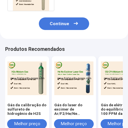
líquido
Continue
Produtos Recomendados
Gás da calibração do
Gás do laser do
Gás de elétron
sulfureto de
excimer de
do equilíbrio d
hidrogênio de H2S
Ar/F2/He/Ne
100 PPM da
misturado para a
calibração do
lente produzindo
Isobutylene
Melhor preço
Melhor preço
Melhor pr
lasers do excimer do