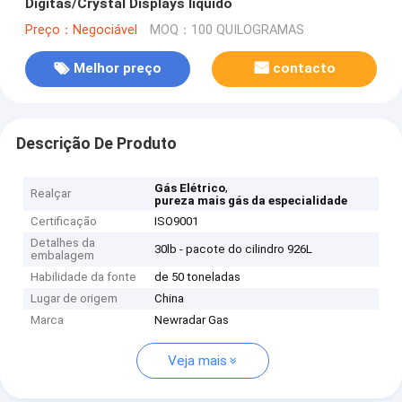
Digitas/Crystal Displays líquido
Preço：Negociável
MOQ：100 QUILOGRAMAS
Melhor preço
contacto
Descrição De Produto
,
Gás Elétrico
Realçar
pureza mais gás da especialidade
Certificação
ISO9001
Detalhes da
30lb - pacote do cilindro 926L
embalagem
Habilidade da fonte
de 50 toneladas
Lugar de origem
China
Marca
Newradar Gas
Veja mais