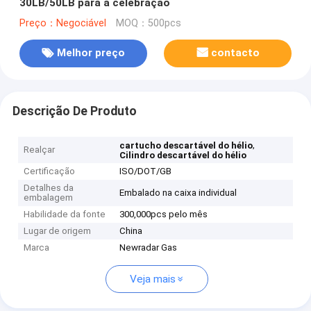
30LB/50LB para a celebração
Preço：Negociável
MOQ：500pcs
Melhor preço
contacto
Descrição De Produto
,
cartucho descartável do hélio
Realçar
Cilindro descartável do hélio
Certificação
ISO/DOT/GB
Detalhes da
Embalado na caixa individual
embalagem
Habilidade da fonte
300,000pcs pelo mês
Lugar de origem
China
Marca
Newradar Gas
Veja mais