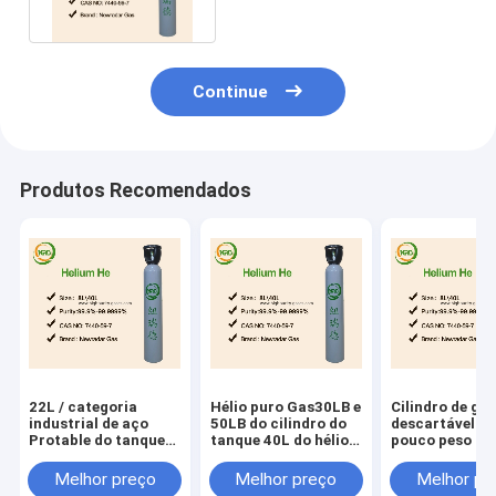
celebração
Continue
Produtos Recomendados
22L / categoria
Hélio puro Gas30LB e
Cilindro de gá
industrial de aço
50LB do cilindro do
descartável de
Protable do tanque
tanque 40L do hélio
pouco peso do 
descartável do hélio
do partido
para o ambien
13L
balões
Melhor preço
Melhor preço
Melhor pr