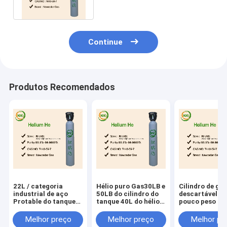
personalizou
Continue
Produtos Recomendados
22L / categoria
Hélio puro Gas30LB e
Cilindro de gá
industrial de aço
50LB do cilindro do
descartável de
Protable do tanque
tanque 40L do hélio
pouco peso do 
descartável do hélio
do partido
para o ambien
13L
balões
Melhor preço
Melhor preço
Melhor pr