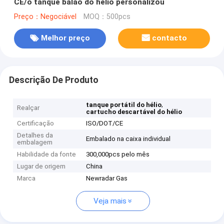
CE/o tanque balão do hélio personalizou
Preço：Negociável
MOQ：500pcs
Melhor preço
contacto
Descrição De Produto
,
tanque portátil do hélio
Realçar
cartucho descartável do hélio
Certificação
ISO/DOT/CE
Detalhes da
Embalado na caixa individual
embalagem
Habilidade da fonte
300,000pcs pelo mês
Lugar de origem
China
Marca
Newradar Gas
Veja mais